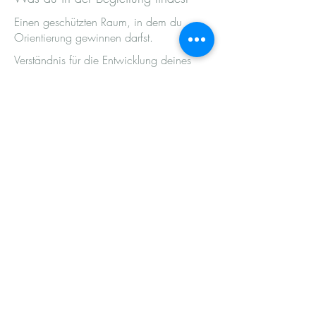
Einen geschützten Raum, in dem du
Orientierung gewinnen darfst.
Verständnis für die Entwicklung deines
Kindes – und für deine eigenen
Reaktionen.
Einordnungen, die entlasten statt
verunsichern.
Hier geht es nicht um perfekte Erziehung.
Sondern um deinen Weg als Mutter oder
Vater.
Um eine Elternschaft, die sich für dich
stimmig anfühlt.
Denn Orientierung entsteht nicht durch
Druck.
Sondern durch Verstehen, Sortieren und
das Wiederfinden deines eigenen inneren
Kompasses.
Hole dir jetzt Unterstützung