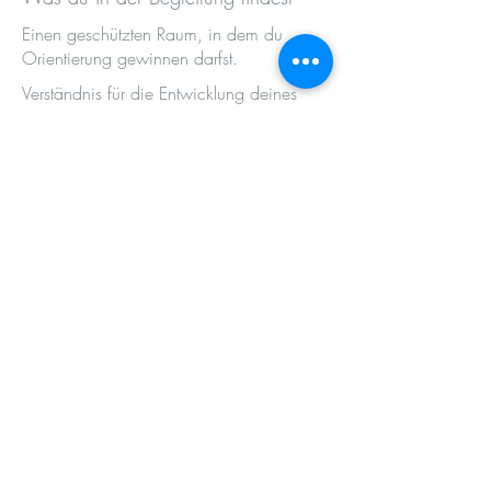
Einen geschützten Raum, in dem du
Orientierung gewinnen darfst.
Verständnis für die Entwicklung deines
Kindes – und für deine eigenen
Reaktionen.
Einordnungen, die entlasten statt
verunsichern.
Hier geht es nicht um perfekte Erziehung.
Sondern um deinen Weg als Mutter oder
Vater.
Um eine Elternschaft, die sich für dich
stimmig anfühlt.
Denn Orientierung entsteht nicht durch
Druck.
Sondern durch Verstehen, Sortieren und
das Wiederfinden deines eigenen inneren
Kompasses.
Hole dir jetzt Unterstützung